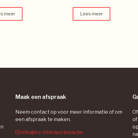
s meer
Lees meer
Maak een afspraak
Gr
Neem contact op voor meer informatie of om
Of
een afspraak te maken.
of
en
op
info@irs-interieurbouw.be
na