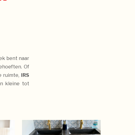
oek bent naar
behoeften. Of
e ruimte,
IRS
n kleine tot