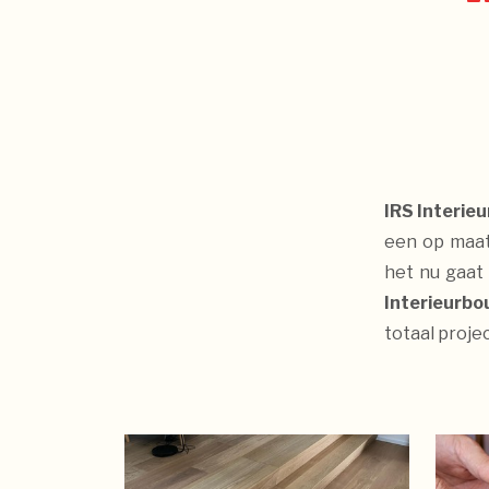
IRS Interie
een op maat 
het nu gaa
Interieurb
totaal proje