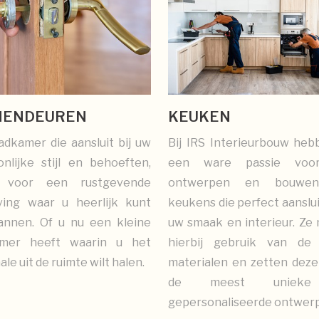
NENDEUREN
KEUKEN
dkamer die aansluit bij uw
Bij IRS Interieurbouw heb
nlijke stijl en behoeften,
een ware passie voo
t voor een rustgevende
ontwerpen en bouwe
ing waar u heerlijk kunt
keukens die perfect aanslui
annen. Of u nu een kleine
uw smaak en interieur. Ze
mer heeft waarin u het
hierbij gebruik van de
le uit de ruimte wilt halen.
materialen en zetten deze
de meest uniek
gepersonaliseerde ontwer