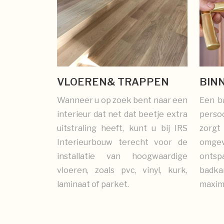
VLOEREN& TRAPPEN
BIN
Wanneer u op zoek bent naar een
Een ba
interieur dat net dat beetje extra
persoo
uitstraling heeft, kunt u bij IRS
zorg
Interieurbouw terecht voor de
omgev
installatie van hoogwaardige
ontsp
vloeren, zoals pvc, vinyl, kurk,
badka
laminaat of parket.
maxima