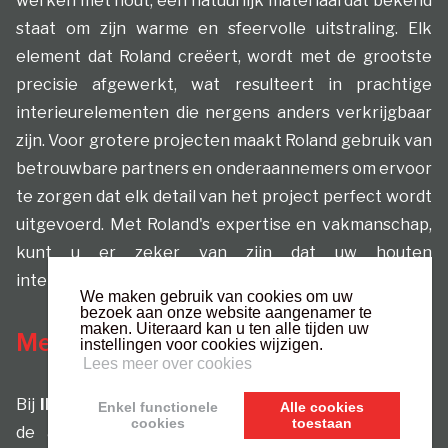
werken met hout, een natuurlijk materiaal dat bekend
staat om zijn warme en sfeervolle uitstraling. Elk
element dat Roland creëert, wordt met de grootste
precisie afgewerkt, wat resulteert in prachtige
interieurelementen die nergens anders verkrijgbaar
zijn. Voor grotere projecten maakt Roland gebruik van
betrouwbare partners en onderaannemers om ervoor
te zorgen dat elk detail van het project perfect wordt
uitgevoerd. Met Roland's expertise en vakmanschap,
kunt u er zeker van zijn dat uw houten
interieurprojecten tot in de puntjes worden verzorgd.
We maken gebruik van cookies om uw
bezoek aan onze website aangenamer te
maken. Uiteraard kan u ten alle tijden uw
Meubels van alle maten
instellingen voor cookies wijzigen.
Lees meer over cookies
Bij
IRS Interieurbouw
kunt u niet alleen terecht voor
Enkel functionele
Alle cookies
cookies
toestaan
de afwerking van uw
keuken
,
badkamer
of het