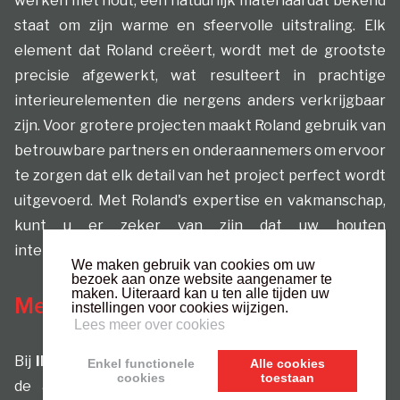
werken met hout, een natuurlijk materiaal dat bekend
staat om zijn warme en sfeervolle uitstraling. Elk
element dat Roland creëert, wordt met de grootste
precisie afgewerkt, wat resulteert in prachtige
interieurelementen die nergens anders verkrijgbaar
zijn. Voor grotere projecten maakt Roland gebruik van
betrouwbare partners en onderaannemers om ervoor
te zorgen dat elk detail van het project perfect wordt
uitgevoerd. Met Roland's expertise en vakmanschap,
kunt u er zeker van zijn dat uw houten
interieurprojecten tot in de puntjes worden verzorgd.
We maken gebruik van cookies om uw
bezoek aan onze website aangenamer te
maken. Uiteraard kan u ten alle tijden uw
Meubels van alle maten
instellingen voor cookies wijzigen.
Lees meer over cookies
Bij
IRS Interieurbouw
kunt u niet alleen terecht voor
Enkel functionele
Alle cookies
cookies
toestaan
de afwerking van uw
keuken
,
badkamer
of het